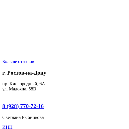
Мама Алины и Ромы
Мне нравится метод воспитания Монтессори, поэтому
выбрала детский сад «Умнички»! Педагоги очень
внимательны и создают полную атмосферу метода
Монтессори не только в занятиях, но и общении,
помогают детям самим решать свои задачи, одеться,
убраться за собой, умыться и т.д. Очень нравится, что
дети сами себе накладывают еду:)
Больше отзывов
г. Ростов-на-Дону
пр. Кислородный, 6А
ул. Мадояна, 58В
8 (928) 770-72-16
Светлана Рыбникова
ИНН