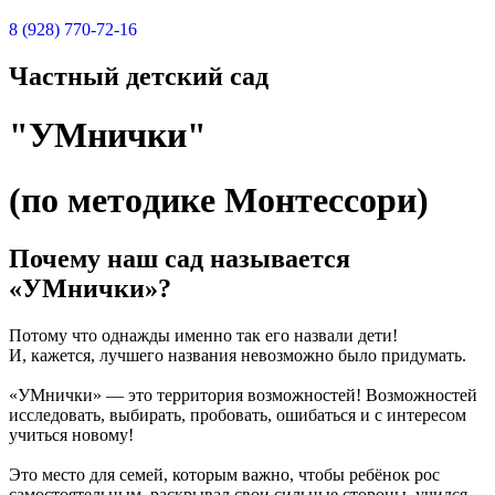
8 (928) 770-72-16
Ч
а
с
т
н
ы
й
д
е
т
с
к
и
й
с
а
д
"
У
М
н
и
ч
к
и
"
(
п
о
м
е
т
о
д
и
к
е
М
о
н
т
е
с
с
о
р
и
)
Почему наш сад называется
«УМнички»?
Потому что однажды именно так его назвали дети!
И, кажется, лучшего названия невозможно было придумать.
«УМнички»
— это территория возможностей! Возможностей
исследовать, выбирать, пробовать, ошибаться и с интересом
учиться новому!
Это место для семей, которым важно, чтобы ребёнок рос
самостоятельным, раскрывал свои сильные стороны, учился