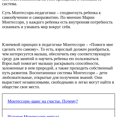
система.
Суть Монтессори-педагогики – сподвигнуть ребенка к
самообучению и саморазвитию. По мнению Марии
Монтессори, у каждого ребенка есть внутренняя потребность
осваивать и узнавать мир вокруг себя.
Ключевой принцип в педагогике Монтессори – «Помоги мне
сделать это самому». То есть, взрослый должен разобраться,
чем интересуется малыш, обеспечить ему соответствующую
среду для занятий и научить ребенка ею пользоваться.
Взрослый помогает малышу раскрывать способности,
заложенные в нем природой, а также проходить собственный
путь развития. Воспитанники системы Монтессори – дети
любознательные, открытые для получения знаний. Они
вырастают независимыми, свободными и легко могут найти в
обществе свое место.
Монтессори–шанс на счастье. Почему?
Во всем свободном демократическом мире педагогический
История Монтессори метода